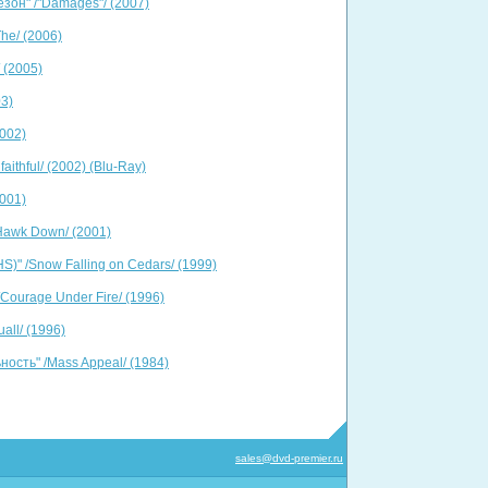
езон" /"Damages"/ (2007)
he/ (2006)
 (2005)
03)
2002)
aithful/ (2002) (Blu-Ray)
2001)
Hawk Down/ (2001)
)" /Snow Falling on Cedars/ (1999)
Courage Under Fire/ (1996)
all/ (1996)
ость" /Mass Appeal/ (1984)
sales@dvd-premier.ru