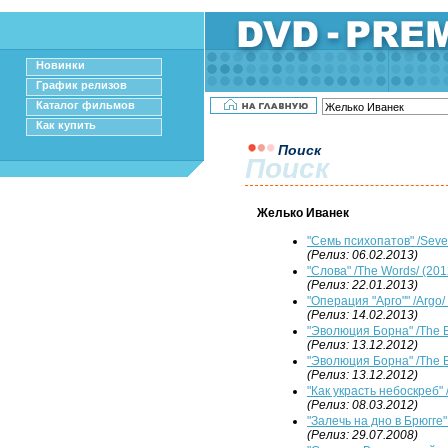
Новинки
График релизов
Каталог фильмов
Как купить
Поиск
Поиск
Желько Иванек
"Семь психопатов" /Seve
(Релиз: 06.02.2013)
"Слова" /The Words/ (201
(Релиз: 22.01.2013)
"Операция "Арго"" /Argo/
(Релиз: 14.02.2013)
"Эволюция Борна" /The B
(Релиз: 13.12.2012)
"Эволюция Борна" /The B
(Релиз: 13.12.2012)
"Как украсть небоскреб" /
(Релиз: 08.03.2012)
"Залечь на дно в Брюгге" 
(Релиз: 29.07.2008)