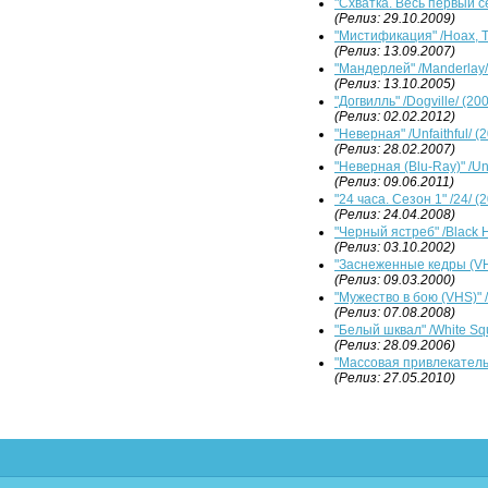
"Схватка. Весь первый с
(Релиз: 29.10.2009)
"Мистификация" /Hoax, T
(Релиз: 13.09.2007)
"Мандерлей" /Manderlay/
(Релиз: 13.10.2005)
"Догвилль" /Dogville/ (20
(Релиз: 02.02.2012)
"Неверная" /Unfaithful/ (
(Релиз: 28.02.2007)
"Неверная (Blu-Ray)" /Unf
(Релиз: 09.06.2011)
"24 часа. Сезон 1" /24/ (
(Релиз: 24.04.2008)
"Черный ястреб" /Black 
(Релиз: 03.10.2002)
"Заснеженные кедры (VHS
(Релиз: 09.03.2000)
"Мужество в бою (VHS)" /
(Релиз: 07.08.2008)
"Белый шквал" /White Squ
(Релиз: 28.09.2006)
"Массовая привлекательн
(Релиз: 27.05.2010)