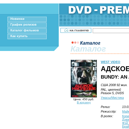
Новинки
График релизов
Каталог фильмов
Как купить
Каталог
Каталог
WEST VIDEO
АДСКОЕ
BUNDY: AN
США 2008 92 мин.
PAL, цветной
Регион 5, DVD5
Ужасы/Мистика
Цена: 450 руб.
В корзину
Релиз:
13.0
Режиссёр:
Май
В ролях:
Кори
Дэви
Фэй 
Бра