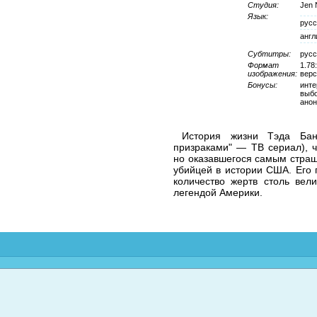
Студия:
Jen 
Язык:
русс
англ
Субтитры:
русс
Формат
1.78
изображения:
верс
Бонусы:
инте
выбо
ано
История жизни Тэда Ба
призраками" — ТВ сериал), ч
но оказавшегося самым стра
убийцей в истории США. Его 
количество жертв столь вел
легендой Америки.