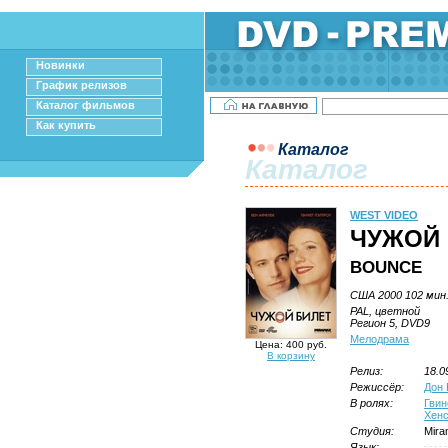
Новинки
График релизов
Каталог фильмов
Как купить
Каталог
Каталог
WEST VIDEO
ЧУЖОЙ 
BOUNCE
США 2000 102 мин
PAL, цветной
Регион 5, DVD9
Мелодрама
Цена: 400 руб.
В корзину
Релиз:
18.0
Режиссёр:
Дон 
В ролях:
Гвин
Хен
Студия:
Mira
Язык: