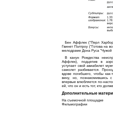
русс
англ
Субтитры:
русс
Формат
1.33
изображения:
1.78
верс
Бонусы:
инте
выбо
Бен Аффлек ("Перл Харбор"
Гвинет Пэлтроу ("Готова на вс
мелодраме Дона Руса "Чужой 
В канун Рождества неисп
Аффлек), подцепив в аэро
уступает свой авиабилет муж
самолет разбивается. Прохо
вдове погибшего, чтобы как-
вину, но, познакомившись с
впервые влюбляется по-настоя
ей, что он и есть тот, кто дол
Дополнительные матери
На съемочной площадке
Фильмографии