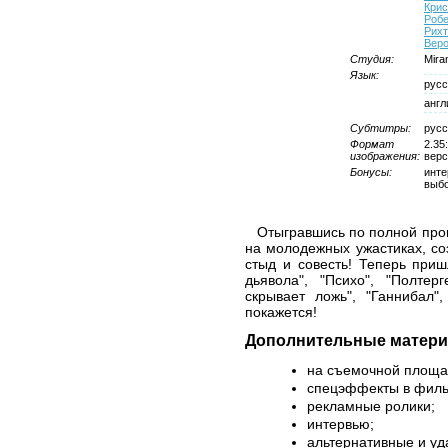
Кри
Робе
Рихт
Веро
Студия:
Mira
Язык:
русс
англ
Субтитры:
русс
Формат
2.35
изображения:
верс
Бонусы:
инте
выбо
Отыгравшись по полной про
на молодежных ужастиках, со
стыд и совесть! Теперь при
дьявола", "Психо", "Полтер
скрывает ложь", "Ганнибал"
покажется!
Дополнительные матери
на съемочной площа
спецэффекты в филь
рекламные ролики;
интервью;
альтернативные и у