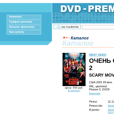
Новинки
График релизов
Каталог фильмов
Как купить
Каталог
Каталог
WEST VIDEO
ОЧЕНЬ 
2
SCARY MOV
США 2001 83 мин.
PAL, цветной
Цена: 500 руб.
Регион 5, DVD9
В корзину
Комедия
Релиз:
11.1
Режиссёр:
Кине
В ролях:
Анна
Шон