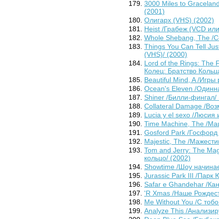
3000 Miles to Gracelan
(2001)
Олигарх (VHS) (2002)
Heist /Грабеж (VCD или
Whole Shebang, The /С
Things You Can Tell Ju
(VHS)/ (2000)
Lord of the Rings: The 
Колец: Братство Кольца
Beautiful Mind, A /Игры
Ocean's Eleven /Одинн
Shiner /Билли-фингал/ 
Collateral Damage /Во
Lucia y el sexo /Люсия 
Time Machine, The /Ма
Gosford Park /Госфорд 
Majestic, The /Мажести
Tom and Jerry: The Ma
кольцо/ (2002)
Showtime /Шоу начинае
Jurassic Park III /Парк
Safar e Ghandehar /Кан
'R Xmas /Наше Рождест
Me Without You /С тобо
Analyze This /Анализир