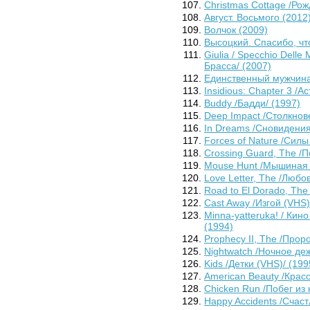
Christmas Cottage /Рож
Август. Восьмого (2012
Волчок (2009)
Высоцкий. Спасибо, чт
Giulia / Specchio Dell
Брасса/ (2007)
Единственный мужчина
Insidious: Chapter 3 /А
Buddy /Бадди/ (1997)
Deep Impact /Столкнов
In Dreams /Сновидения
Forces of Nature /Силы
Crossing Guard, The /П
Mouse Hunt /Мышиная о
Love Letter, The /Любо
Road to El Dorado, The
Cast Away /Изгой (VHS)
Minna-yatteruka! / Кин
(1994)
Prophecy II, The /Прор
Nightwatch /Ночное деж
Kids /Детки (VHS)/ (199
American Beauty /Крас
Chicken Run /Побег из 
Happy Accidents /Счаст