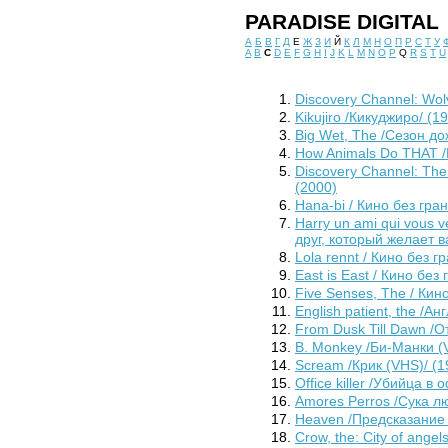
PARADISE DIGITAL
А
Б
В
Г
Д
Е
Ж
З
И
Й
К
Л
М
Н
О
П
Р
С
Т
У
A
B
C
D
E
F
G
H
I
J
K
L
M
N
O
P
Q
R
S
T
U
Discovery Channel: Wol
Kikujiro /Кикуджиро/ (1
Big Wet, The /Сезон до
How Animals Do THAT /
Discovery Channel: Th
(2000)
Hana-bi / Кино без гра
Harry un ami qui vous v
друг, который желает в
Lola rennt / Кино без г
East is East / Кино без
Five Senses, The / Кин
English patient, the /А
From Dusk Till Dawn /О
B. Monkey /Би-Манки (
Scream /Крик (VHS)/ (1
Office killer /Убийца в
Amores Perros /Сука л
Heaven /Предсказание 
Crow, the: City of ange