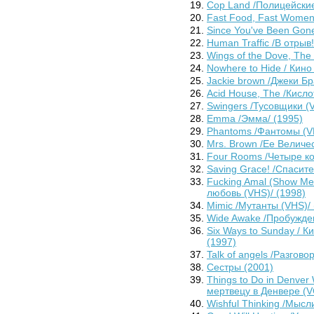
Cop Land /Полицейские
Fast Food, Fast Women
Since You've Been Gone
Human Traffic /В отрыв!
Wings of the Dove, The
Nowhere to Hide / Кино
Jackie brown /Джеки Бр
Acid House, The /Кисло
Swingers /Тусовщики (V
Emma /Эмма/ (1995)
Phantoms /Фантомы (VH
Mrs. Brown /Ее Величе
Four Rooms /Четыре ко
Saving Grace! /Спасите
Fucking Amal (Show Me
любовь (VHS)/ (1998)
Mimic /Мутанты (VHS)/ 
Wide Awake /Пробужден
Six Ways to Sunday / К
(1997)
Talk of angels /Разгово
Сестры (2001)
Things to Do in Denver
мертвецу в Денвере (V
Wishful Thinking /Мысл