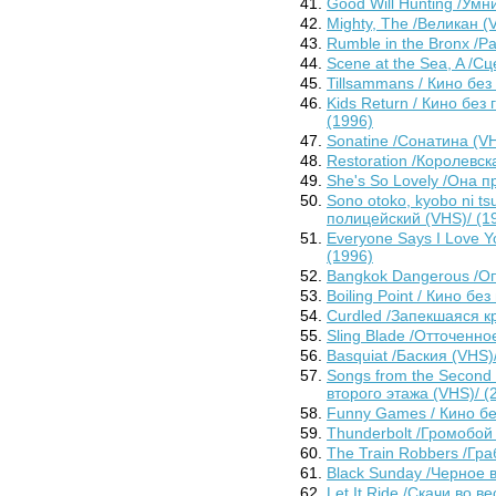
Good Will Hunting /Умн
Mighty, The /Великан (
Rumble in the Bronx /Р
Scene at the Sea, A /С
Tillsammans / Кино без
Kids Return / Кино без
(1996)
Sonatine /Сонатина (VH
Restoration /Королевск
She's So Lovely /Она п
Sono otoko, kyobo ni ts
полицейский (VHS)/ (1
Everyone Says I Love Y
(1996)
Bangkok Dangerous /Оп
Boiling Point / Кино бе
Curdled /Запекшаяся кр
Sling Blade /Отточенно
Basquiat /Баския (VHS)
Songs from the Second 
второго этажа (VHS)/ (
Funny Games / Кино бе
Thunderbolt /Громобой 
The Train Robbers /Гра
Black Sunday /Черное 
Let It Ride /Скачи во в