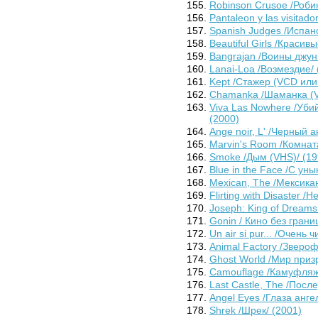
Robinson Crusoe /Роби
Pantaleon y las visitad
Spanish Judges /Испан
Beautiful Girls /Красив
Bangrajan /Воины джун
Lanai-Loa /Возмездие/ 
Kept /Стажер (VCD или
Chamanka /Шаманка (V
Viva Las Nowhere /Уби
(2000)
Ange noir, L' /Черный а
Marvin's Room /Комнат
Smoke /Дым (VHS)/ (19
Blue in the Face /С ун
Mexican, The /Мексика
Flirting with Disaster 
Joseph: King of Dreams
Gonin / Кино без грани
Un air si pur... /Очень
Animal Factory /Зверо
Ghost World /Мир призр
Camouflage /Камуфляж
Last Castle, The /Посл
Angel Eyes /Глаза анге
Shrek /Шрек/ (2001)