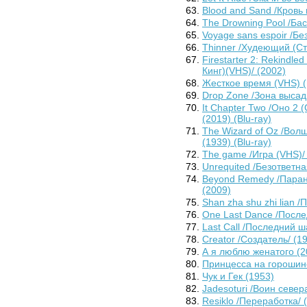
Blood and Sand /Кровь 
The Drowning Pool /Ба
Voyage sans espoir /Б
Thinner /Худеющий (Ст
Firestarter 2: Rekindl
Кинг)(VHS)/ (2002)
Жесткое время (VHS) (
Drop Zone /Зона высад
It Chapter Two /Оно 2 (
(2019) (Blu-ray)
The Wizard of Oz /Волш
(1939) (Blu-ray)
The game /Игра (VHS)/
Unrequited /Безответна
Beyond Remedy /Паран
(2009)
Shan zha shu zhi lian 
One Last Dance /После
Last Call /Последний ш
Creator /Создатель/ (1
А я люблю женатого (2
Принцесса на горошин
Чук и Гек (1953)
Jadesoturi /Воин север
Resiklo /Переработка/ 