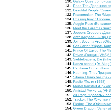
Galaxy Quest /В поиска
Road Trip /Дорожное п
Beautiful People /Слав
Peacemaker, The /Миро
Chasing Amy /В погоне 
Auggie Rose /Во власт
Meet the Parents /Знак
Jeepers Creepers /Джи
Antz /Муравей Антц/ (1
Joint Security Area /О
Get Carter /Убрать Кар
Prince Of Egypt, The /
Driven /Гонщик (VHS)/ 
Siebtelbauern, Die (Inh
Kanzo sensei (Dr. Akagi
Capitaine Conan /Капит
Haunting, The /Призрак
Siberia / Кино без гран
Paulie /Поли/ (1998)
Mortel transfert /Прикл
Amistad /Амистад (VHS)
Air Rage /Кровавый по
Tracker, The /Охотник 
Pledge, The /Обещание
Green Dragon /Зеленый