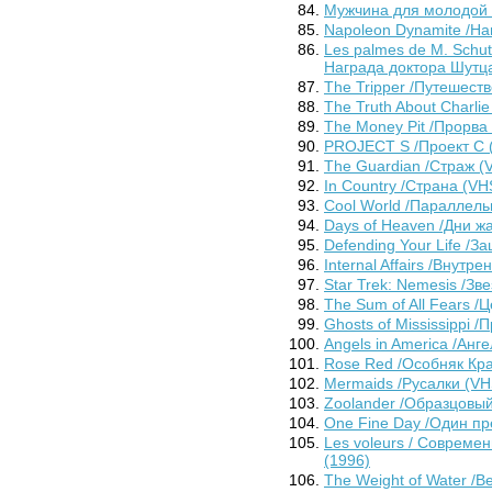
Мужчина для молодой 
Napoleon Dynamite /На
Les palmes de M. Schu
Награда доктора Шутца
The Tripper /Путешеств
The Truth About Charli
The Money Pit /Прорва 
PROJECT S /Проект С (
The Guardian /Страж (V
In Country /Страна (VH
Cool World /Параллель
Days of Heaven /Дни жа
Defending Your Life /З
Internal Affairs /Внут
Star Trek: Nemesis /Зв
The Sum of All Fears /
Ghosts of Mississippi 
Angels in America /Анг
Rose Red /Особняк Кра
Mermaids /Русалки (VH
Zoolander /Образцовый
One Fine Day /Один пр
Les voleurs / Совреме
(1996)
The Weight of Water /В