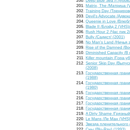
Deep Blue Sea /Глубок
Matrix, The /Матрица (
Training Day /Трениров
Devil's Advocate /Адво
Queenie in Love /Влюб
Blade II /Блэйд 2 (VHS)
Rush Hour 2 /Час пик 2
Bully /Садист/ (2001)
No Man's Land /Ничья 
Rise of the Damned /Во
Diminished Capacity /В
Killer mountain /Гора-у
Senior Skip Day /Выпу
(2008)
Государственная грани
(1988)
Государственная грани
(1980)
Государственная грани
Государственная грани
Государственная грани
Государственная грани
A Dirty Shame /Грязный
Le Mans /Ле Ман (VHS)
Звезда пленительного с
Сны (Blu-Ray) (1993)