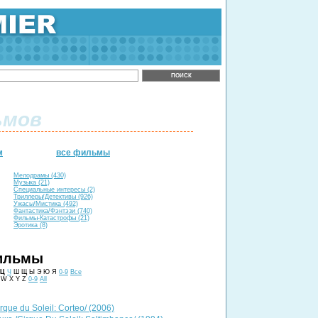
ьмов
м
все фильмы
Мелодрамы (430)
Музыка (21)
Специальные интересы (2)
Триллеры/Детективы (926)
Ужасы/Мистика (492)
Фантастика/Фэнтэзи (740)
Фильмы-Катастрофы (21)
Эротика (8)
ильмы
Ц
Ч
Ш Щ Ы Э Ю Я
0-9
Все
 W X Y Z
0-9
All
que du Soleil: Corteo/ (2006)