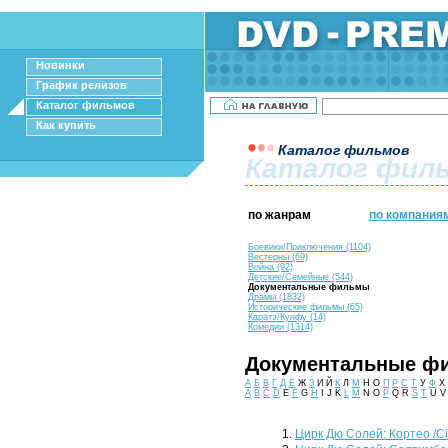
Новинки
График релизов
Каталог фильмов
Как купить
Каталог фильмов
Каталог фил
по жанрам
по компания
Боевики/Приключения (1104)
Вестерны (69)
Война (92)
Детские/Семейные (544)
Документальные фильмы
Драмы (1832)
Исторические фильмы (65)
Каратэ/Кунфу (14)
Комедии (1314)
Документальные ф
А
Б
В
Г
Д
Е
Ж
З
И Й
К
Л
М
Н О
П
Р
С
Т
У
Ф
Х
A
B
C
D
E
F
G
H
I J K
L
M
N O
P
Q R
S
T
U V
Цирк Дю Солей: Кортео /Cir