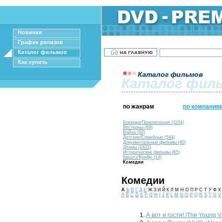
Новинки
График релизов
Каталог фильмов
Как купить
Каталог фильмов
Каталог фил
по жанрам
по компания
Боевики/Приключения (1104)
Вестерны (69)
Война (92)
Детские/Семейные (544)
Документальные фильмы (40)
Драмы (1832)
Исторические фильмы (65)
Каратэ/Кунфу (14)
Комедии
Комедии
А
Б
В
Г
Д
Е
Ж З И Й К Л М Н О П Р С Т У Ф 
A
B
C
D
E
F
G
H
I
J
K
L
M
N
O
P
Q
R
S
T
U
V
А вот и гости! /The Young Vi