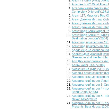
А вот и Полли (VHS) /Along
А как же Боб? /What About 
А теперь нечто совсем ино
Completely Different/ (1971)
Агент 117: Миссия в Рио /O
Агент Джонни Инглиш /Johnn
Агент Джонни Инглиш /John
Агент Джонни Инглиш: Пере
Агент Коди Бэнкс /Agent Co
Агент Коди Бэнкс 2: Пункт
Destination London/ (2004)
Агент под прикрытием /So 
Агент под прикрытием (Blu-
Адела еще не ужинала /Adel
Александр и ужасный, кош
/Alexander and the Terrible
Али Джи в парламенте /Ali
Алиби /Alibi, The/ (2006)
Амазонки на луне (VHS) /
Амели /Fabuleux destin d'Am
Американская девственница
Американский пирог /Ameri
Американский пирог 3: Сва
Американский пирог 4 - пр
Band Camp/ (2005)
Американский пирог 5 - пр
Naked Mile/ (2006)
Американский пирог 6 - пр
Presents: Beta House/ (200