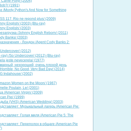
 Came Polly/ (2004)
Bob?/ (1991)
е /Monty Python's And Now for Something
SS 117: Rio ne repond plus/ (2009)
y English/ (2003) (Blu-ray)
ny English/ (2003)
загрузка /Johnny English Reborn/ (2011)
dy Banks/ (2003)
 назначения - Лондон /Agent Cody Banks 2:
Undercover/ (2012)
ray) /So Undercover/ (2012) (Blu-ray)
a jeste nevecerela/ (1977)
марный, нехороший, очень плохой день
, Horrible, No Good, Very Bad Day/ (2014)
 G Indahouse/ (2002)
Amazon Women on the Moon/ (1987)
elie Poulain, Le/ (2001)
 /American Virgin/ (2009)
can Pie/ (1999)
дьба (VHS) /American Wedding/ (2003)
едставляет: Музыкальный лагерь /American Pie:
едставляет: Голая миля /American Pie 5: The
едставляет: Переполох в общаге /American Pie
7)