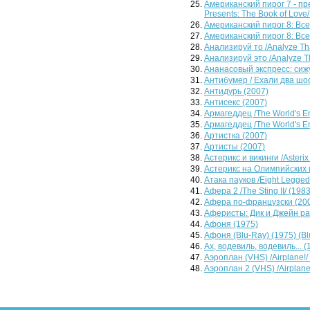
Американский пирог 7 - пр
Presents: The Book of Love/
Американский пирог 8: Все
Американский пирог 8: Все 
Анализируй то /Analyze Tha
Анализируй это /Analyze Th
Ананасовый экспресс: сижу,
Антибумер / Ехали два шоф
Антидурь (2007)
Антисекс (2007)
Армагеддец /The World's En
Армагеддец /The World's E
Артистка (2007)
Артисты (2007)
Астерикс и викинги /Asterix 
Астерикс на Олимпийских иг
Атака пауков /Eight Legged
Афера 2 /The Sting II/ (1983
Афера по-французски (20
Аферисты: Дик и Джейн раз
Афоня (1975)
Афоня (Blu-Ray) (1975) (Bl
Ах, водевиль, водевиль... (
Аэроплан (VHS) /Airplane!/
Аэроплан 2 (VHS) /Airplane 