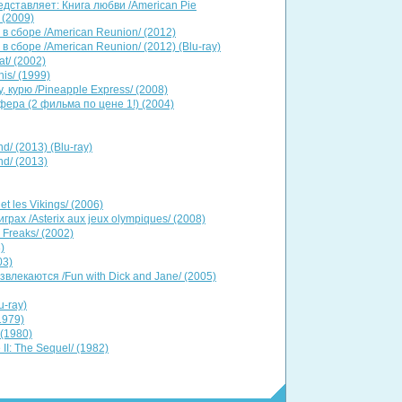
едставляет: Книга любви /American Pie
 (2009)
 в сборе /American Reunion/ (2012)
в сборе /American Reunion/ (2012) (Blu-ray)
t/ (2002)
is/ (1999)
 курю /Pineapple Express/ (2008)
ера (2 фильма по цене 1!) (2004)
d/ (2013) (Blu-ray)
nd/ (2013)
et les Vikings/ (2006)
рах /Asterix aux jeux olympiques/ (2008)
 Freaks/ (2002)
)
03)
влекаются /Fun with Dick and Jane/ (2005)
u-ray)
1979)
 (1980)
II: The Sequel/ (1982)