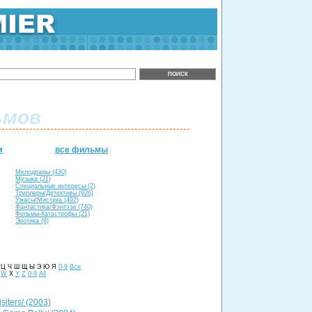
ьмов
м
все фильмы
Мелодрамы (430)
Музыка (21)
Специальные интересы (2)
Триллеры/Детективы (926)
Ужасы/Мистика (492)
Фантастика/Фэнтэзи (740)
Фильмы-Катастрофы (21)
Эротика (8)
Х Ц Ч Ш Щ Ы Э Ю Я
0-9
Все
W
X
Y
Z
0-9
All
siters/ (2003)